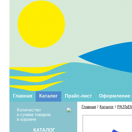
Главная
Каталог
Прайс-лист
Оформление 
Главная
/
Каталог
/
РАЗЪЕ
Количество
и сумма товаров
в корзине
КАТАЛОГ