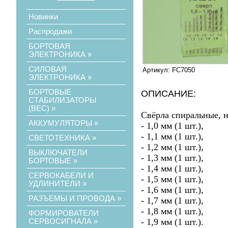
Новинки
Распродажи
БОРТОВАЯ
ЭЛЕКТРОНИКА
»
СИЛОВАЯ
Артикул: FC7050
ЭЛЕКТРОНИКА
»
БОРТОВЫЕ
ОПИСАНИЕ:
СТАБИЛИЗАТОРЫ
(ВЕС)
»
Свёрла спиральные, н
АККУМУЛЯТОРЫ
»
- 1,0 мм (1 шт.),
- 1,1 мм (1 шт.),
СВЕТОТЕХНИКА
»
- 1,2 мм (1 шт.),
ВЫКЛЮЧАТЕЛИ
- 1,3 мм (1 шт.),
БОРТОВЫЕ
»
- 1,4 мм (1 шт.),
СЕРВОКАБЕЛИ И
- 1,5 мм (1 шт.),
УДЛИНИТЕЛИ
»
- 1,6 мм (1 шт.),
РАЗЪЕМЫ И ПРОВОДА
»
- 1,7 мм (1 шт.),
- 1,8 мм (1 шт.),
ФОРМИРОВАТЕЛИ
- 1,9 мм (1 шт.).
СЕРВОСИГНАЛА
»