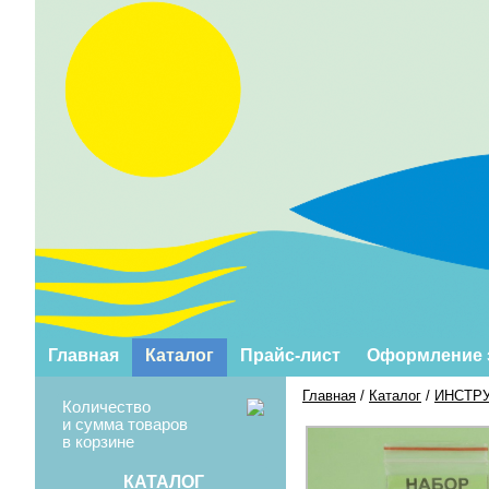
Главная
Каталог
Прайс-лист
Оформление 
Главная
/
Каталог
/
ИНСТР
Количество
и сумма товаров
в корзине
КАТАЛОГ