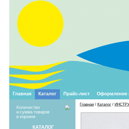
Главная
Каталог
Прайс-лист
Оформление 
Главная
/
Каталог
/
ИНСТР
Количество
и сумма товаров
в корзине
КАТАЛОГ