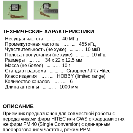
ТЕХНИЧЕСКИЕ ХАРАКТЕРИСТИКИ
Несущая частота ... ... ... 40 МГц
Промежуточная частота ... ... ... 455 кГц
Чувствительность (не хуже) ... ... ... 10 мкВ
Полоса пропускания (не хуже) ... ... ... 10 кГц
Размеры ... ... ... 34 х 22 х 12,5 мм
Масса (не более) ... ... ... 10 г
Стандарт разъема ... ... ... Graupner / JR / Hitec
Класс изделия ... ... ... HOBBY (limited range)
Количество каналов ... ... ... 6
Длина антенны ... ... ... 1000 мм
ОПИСАНИЕ
Приемник предназначен для совместной работы с
передатчиками фирм HITEC или GWS с кварцами этих
же фирм FM 40 (Single Conversion) с одинарным
преобразованием частоты, режим PPM.