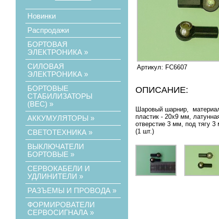
Новинки
Распродажи
БОРТОВАЯ
ЭЛЕКТРОНИКА
»
СИЛОВАЯ
Артикул: FC6607
ЭЛЕКТРОНИКА
»
БОРТОВЫЕ
ОПИСАНИЕ:
СТАБИЛИЗАТОРЫ
(ВЕС)
»
Шаровый шарнир, материал
пластик - 20х9 мм, латунна
АККУМУЛЯТОРЫ
»
отверстие 3 мм, под тягу 3
(1 шт.)
СВЕТОТЕХНИКА
»
ВЫКЛЮЧАТЕЛИ
БОРТОВЫЕ
»
СЕРВОКАБЕЛИ И
УДЛИНИТЕЛИ
»
РАЗЪЕМЫ И ПРОВОДА
»
ФОРМИРОВАТЕЛИ
СЕРВОСИГНАЛА
»