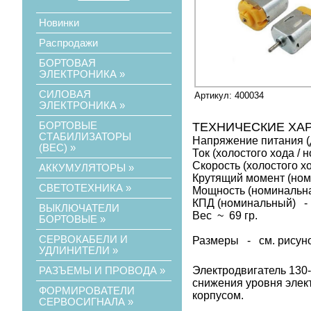
Новинки
Распродажи
БОРТОВАЯ
ЭЛЕКТРОНИКА
»
СИЛОВАЯ
Артикул: 400034
ЭЛЕКТРОНИКА
»
БОРТОВЫЕ
ТЕХНИЧЕСКИЕ ХА
СТАБИЛИЗАТОРЫ
Напряжение питания (д
(ВЕС)
»
Ток (холостого хода / 
Cкорость (холостого х
АККУМУЛЯТОРЫ
»
Крутящий момент (номи
СВЕТОТЕХНИКА
»
Мощность (номинальна
КПД (номинальный) -
ВЫКЛЮЧАТЕЛИ
Вес ~ 69 гр.
БОРТОВЫЕ
»
СЕРВОКАБЕЛИ И
Размеры - см. рисун
УДЛИНИТЕЛИ
»
Электродвигатель 130-
РАЗЪЕМЫ И ПРОВОДА
»
снижения уровня элек
ФОРМИРОВАТЕЛИ
корпусом.
СЕРВОСИГНАЛА
»