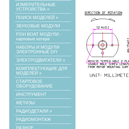
ИЗМЕРИТЕЛЬНЫЕ
УСТРОЙСТВА
»
ПОИСК МОДЕЛЕЙ
»
ЗВУКОВЫЕ МОДУЛИ
FISH BOAT МОДУЛИ -
карповые катера
НАБОРЫ И МОДУЛИ
ЭЛЕКТРОННЫЕ DIY
ЭЛЕКТРОДВИГАТЕЛИ
»
КОМПЛЕКТУЮЩИЕ ДЛЯ
МОДЕЛЕЙ
»
СТАРТОВОЕ
ОБОРУДОВАНИЕ
ИНСТРУМЕНТ
МЕТИЗЫ
РАДИОДЕТАЛИ
»
РАДИОМОНТАЖ
РАЗНОЕ