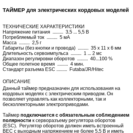
ТАЙМЕР для электрических кордовых моделей
ТЕХНИЧЕСКИЕ ХАРАКТЕРИСТИКИ
Напряжение питания  .........  3,5 ... 5,5 В
Потребляемый ток  .........  5 мА
Масса  .........  2,5 г 
Габариты (без кнопки и провода)  .........  
35 х 11 х 6
 мм
Длительность сервоимпульса  .........  1 ... 2 мс
Диапазон регулировки оборотов  .........  40...100 %
Общее полетное время  .........  4 мин.
Стандарт разъема ESC .........  Futaba/JR/Hitec
ОПИСАНИЕ
Данный таймер предназначен для использования на 
кордовых моделях с электрическим приводом. Он 
позволяет управлять как коллекторными, так и 
бесколлекторными электроприводами.
Таймер 
подключается с обязательным соблюдением 
полярности
 к серворазъему регулятора оборотов 
(ESC).  Регулятор оборотов должен иметь встроенный 
ВЕС с выходным напряжением не более 5,5 В и иметь 