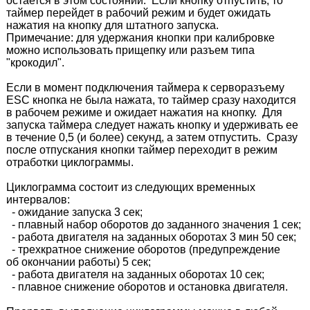
остается в этом состоянии.  Если кнопку отпустить, то 
таймер перейдет в рабочий режим и будет ожидать 
нажатия на кнопку для штатного запуска.  
Примечание: для удержания кнопки при калибровке 
можно использовать прищепку или разъем типа 
"крокодил".
Если в момент подключения таймера к серворазъему 
ESC кнопка не была нажата, то таймер сразу находится 
в рабочем режиме и ожидает нажатия на кнопку.  Для 
запуска таймера следует нажать кнопку и удерживать ее 
в течение 0,5 (и более) секунд, а затем отпустить.  Сразу 
после отпускания кнопки таймер переходит в режим 
отработки циклограммы. 
Циклограмма состоит из следующих временных 
интервалов: 
  - ожидание запуска 3 сек; 
  - плавный набор оборотов до заданного значения 1 сек;
  - работа двигателя на заданных оборотах 3 мин 50 сек; 
  - трехкратное снижение оборотов (предупреждение 
об окончании работы) 5 сек;
  - работа двигателя на заданных оборотах 10 сек; 
  - плавное снижение оборотов и остановка двигателя.