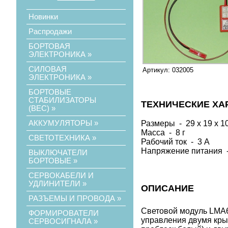
Новинки
Распродажи
БОРТОВАЯ
ЭЛЕКТРОНИКА
»
СИЛОВАЯ
Артикул: 032005
ЭЛЕКТРОНИКА
»
БОРТОВЫЕ
СТАБИЛИЗАТОРЫ
ТЕХНИЧЕСКИЕ ХА
(ВЕС)
»
АККУМУЛЯТОРЫ
»
Размеры - 29 х 19 х 1
Масса - 8 г
СВЕТОТЕХНИКА
»
Рабочий ток - 3 А
Напряжение питания - 
ВЫКЛЮЧАТЕЛИ
БОРТОВЫЕ
»
СЕРВОКАБЕЛИ И
УДЛИНИТЕЛИ
»
ОПИСАНИЕ
РАЗЪЕМЫ И ПРОВОДА
»
Световой модуль LMA6
ФОРМИРОВАТЕЛИ
управления двумя кры
СЕРВОСИГНАЛА
»